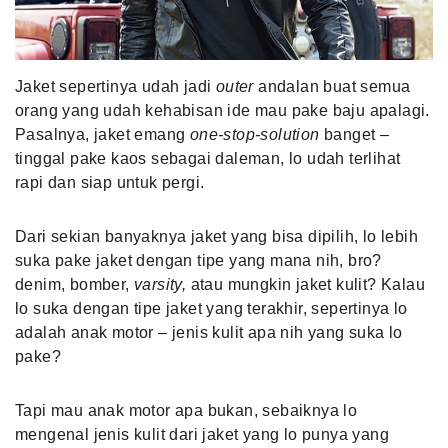
MLDPOINTS
Jaket sepertinya udah jadi
outer
andalan buat semua
SEARCH
orang yang udah kehabisan ide mau pake baju apalagi.
Pasalnya, jaket emang
one-stop-solution
banget –
tinggal pake kaos sebagai daleman, lo udah terlihat
rapi dan siap untuk pergi.
Dari sekian banyaknya jaket yang bisa dipilih, lo lebih
suka pake jaket dengan tipe yang mana nih, bro?
denim, bomber,
varsity,
atau mungkin jaket kulit? Kalau
lo suka dengan tipe jaket yang terakhir, sepertinya lo
adalah anak motor – jenis kulit apa nih yang suka lo
pake?
Tapi mau anak motor apa bukan, sebaiknya lo
mengenal jenis kulit dari jaket yang lo punya yang