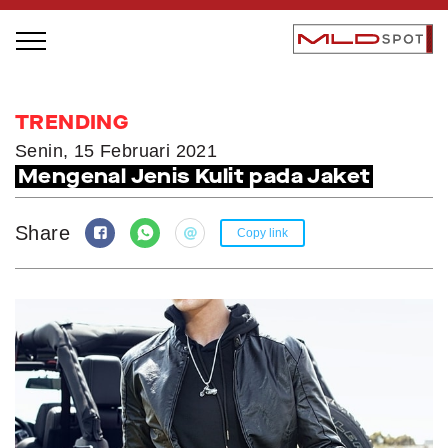
STAGE BUS JAZZ TOUR
TRENDING
LOCAL GREATNESS
Senin, 15 Februari 2021
Mengenal Jenis Kulit pada Jaket
INSPIRING PEOPLE
INSPIRING PRODUCTS
Share
Copy link
INSPIRING PLACES
INSPIRING COMMUNITIES
TRENDING
EVENTS
MLDPODCAST
VIDEOS