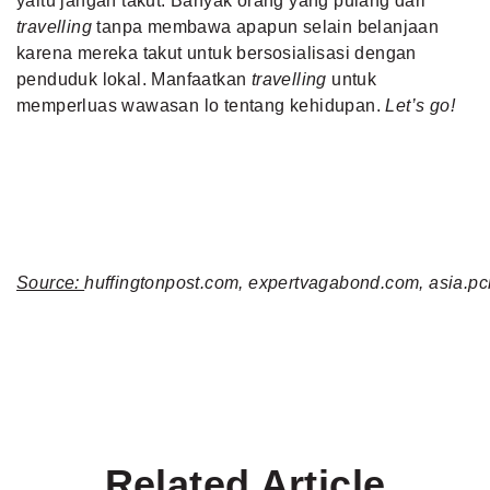
yaitu jangan takut. Banyak orang yang pulang dari
travelling
tanpa membawa apapun selain belanjaan
karena mereka takut untuk bersosialisasi dengan
penduduk lokal. Manfaatkan
travelling
untuk
memperluas wawasan lo tentang kehidupan.
Let’s go!
Source:
huffingtonpost.com,
expertvagabond.com,
asia.p
Related Article