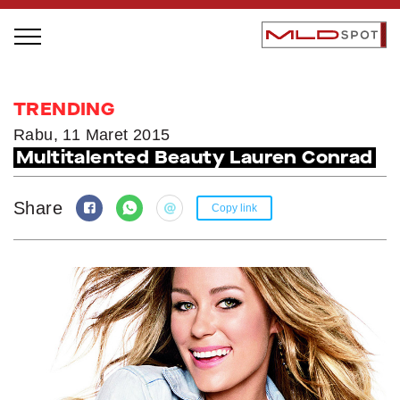
STAGE BUS JAZZ TOUR
TRENDING
LOCAL GREATNESS
Rabu, 11 Maret 2015
Multitalented Beauty Lauren Conrad
INSPIRING PEOPLE
INSPIRING PRODUCTS
Share
Copy link
INSPIRING PLACES
INSPIRING COMMUNITIES
TRENDING
EVENTS
MLDPODCAST
VIDEOS