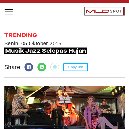
STAGE BUS JAZZ TOUR
TRENDING
LOCAL GREATNESS
Senin, 05 Oktober 2015
Musik Jazz Selepas Hujan
INSPIRING PEOPLE
INSPIRING PRODUCTS
Share
Copy link
INSPIRING PLACES
INSPIRING COMMUNITIES
TRENDING
EVENTS
MLDPODCAST
VIDEOS