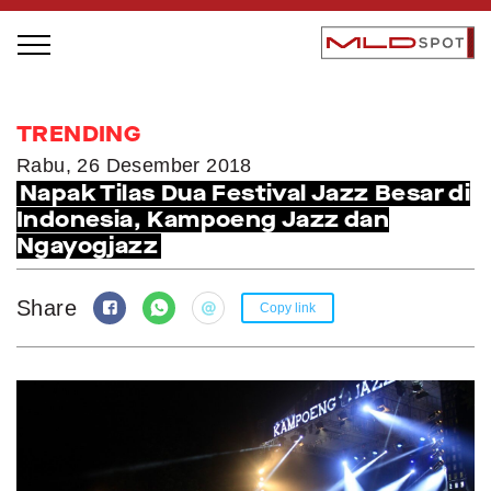
STAGE BUS JAZZ TOUR
TRENDING
LOCAL GREATNESS
Rabu, 26 Desember 2018
Napak Tilas Dua Festival Jazz Besar di
INSPIRING PEOPLE
Indonesia, Kampoeng Jazz dan
INSPIRING PRODUCTS
Ngayogjazz
INSPIRING PLACES
INSPIRING COMMUNITIES
Share
Copy link
TRENDING
EVENTS
MLDPODCAST
VIDEOS