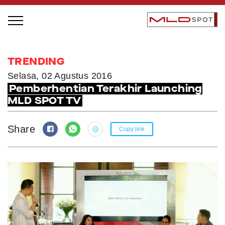
STAGE BUS JAZZ TOUR
TRENDING
LOCAL GREATNESS
Selasa, 02 Agustus 2016
Pemberhentian Terakhir Launching
INSPIRING PEOPLE
MLD SPOT TV
INSPIRING PRODUCTS
INSPIRING PLACES
Share
Copy link
INSPIRING COMMUNITIES
TRENDING
EVENTS
MLDPODCAST
VIDEOS