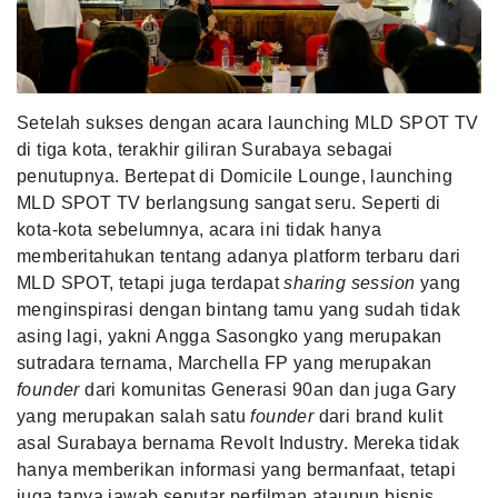
MLDPOINTS
SEARCH
Setelah sukses dengan acara launching MLD SPOT TV
di tiga kota
, terakhir giliran Surabaya sebagai
penutupnya. Bertepat di Domicile Lounge, launching
MLD SPOT TV berlangsung sangat seru. Seperti di
kota-kota sebelumnya, acara ini tidak hanya
memberitahukan tentang adanya platform terbaru dari
MLD SPOT, tetapi juga terdapat
sharing session
yang
menginspirasi dengan bintang tamu yang sudah tidak
asing lagi, yakni Angga Sasongko yang merupakan
sutradara ternama, Marchella FP yang merupakan
founder
dari komunitas Generasi 90an dan juga Gary
yang merupakan salah satu
founder
dari brand kulit
asal Surabaya bernama Revolt Industry. Mereka tidak
hanya memberikan informasi yang bermanfaat, tetapi
juga tanya jawab seputar perfilman ataupun bisnis.