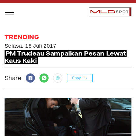
STAGE BUS JAZZ TOUR
TRENDING
LOCAL GREATNESS
Selasa, 18 Juli 2017
PM Trudeau Sampaikan Pesan Lewat
INSPIRING PEOPLE
Kaus Kaki
INSPIRING PRODUCTS
INSPIRING PLACES
Share
Copy link
INSPIRING COMMUNITIES
TRENDING
EVENTS
MLDPODCAST
VIDEOS