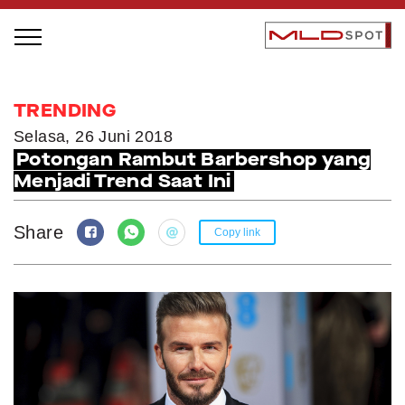
STAGE BUS JAZZ TOUR
TRENDING
LOCAL GREATNESS
Selasa, 26 Juni 2018
Potongan Rambut Barbershop yang
INSPIRING PEOPLE
Menjadi Trend Saat Ini
INSPIRING PRODUCTS
INSPIRING PLACES
Share
Copy link
INSPIRING COMMUNITIES
TRENDING
EVENTS
MLDPODCAST
VIDEOS