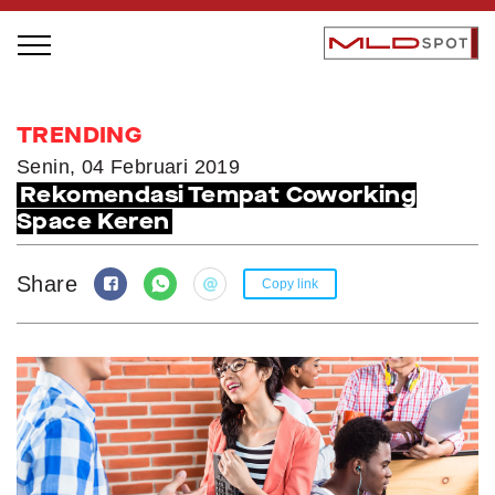
STAGE BUS JAZZ TOUR
TRENDING
LOCAL GREATNESS
Senin, 04 Februari 2019
Rekomendasi Tempat Coworking
INSPIRING PEOPLE
Space Keren
INSPIRING PRODUCTS
INSPIRING PLACES
Share
Copy link
INSPIRING COMMUNITIES
TRENDING
EVENTS
MLDPODCAST
VIDEOS