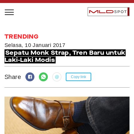
STAGE BUS JAZZ TOUR
TRENDING
LOCAL GREATNESS
Selasa, 10 Januari 2017
Sepatu Monk Strap, Tren Baru untuk
INSPIRING PEOPLE
Laki-Laki Modis
INSPIRING PRODUCTS
INSPIRING PLACES
Share
Copy link
INSPIRING COMMUNITIES
TRENDING
EVENTS
MLDPODCAST
VIDEOS