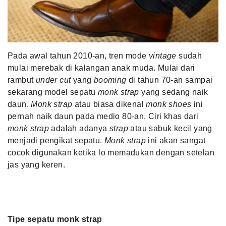
MLDPOINTS
SEARCH
Pada awal tahun 2010-an, tren mode
vintage
sudah
mulai merebak di kalangan anak muda. Mulai dari
rambut
under cut
yang
booming
di tahun 70-an sampai
sekarang model sepatu
monk strap
yang sedang naik
daun.
Monk strap
atau biasa dikenal
monk shoes
ini
pernah naik daun pada medio 80-an. Ciri khas dari
monk strap
adalah adanya
strap
atau sabuk kecil yang
menjadi pengikat sepatu.
Monk strap
ini akan sangat
cocok digunakan ketika lo memadukan dengan setelan
jas yang keren.
Tipe sepatu monk strap