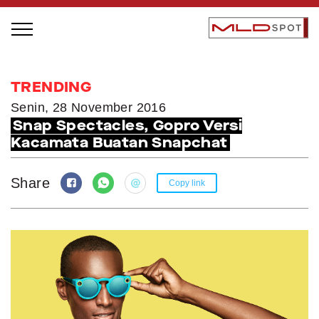
STAGE BUS JAZZ TOUR
TRENDING
LOCAL GREATNESS
Senin, 28 November 2016
Snap Spectacles, Gopro Versi
INSPIRING PEOPLE
Kacamata Buatan Snapchat
INSPIRING PRODUCTS
INSPIRING PLACES
Share
Copy link
INSPIRING COMMUNITIES
TRENDING
EVENTS
MLDPODCAST
VIDEOS