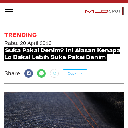
STAGE BUS JAZZ TOUR
TRENDING
LOCAL GREATNESS
Rabu, 20 April 2016
Suka Pakai Denim? Ini Alasan Kenapa
INSPIRING PEOPLE
Lo Bakal Lebih Suka Pakai Denim
INSPIRING PRODUCTS
INSPIRING PLACES
Share
Copy link
INSPIRING COMMUNITIES
TRENDING
EVENTS
MLDPODCAST
VIDEOS