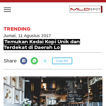
STAGE BUS JAZZ TOUR
TRENDING
LOCAL GREATNESS
Jumat, 11 Agustus 2017
Temukan Kedai Kopi Unik dan
INSPIRING PEOPLE
Terdekat di Daerah Lo
INSPIRING PRODUCTS
INSPIRING PLACES
Share
Copy link
INSPIRING COMMUNITIES
TRENDING
EVENTS
MLDPODCAST
VIDEOS