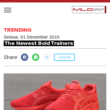
STAGE BUS JAZZ TOUR
TRENDING
LOCAL GREATNESS
Selasa, 01 Desember 2015
The Newest Bold Trainers
INSPIRING PEOPLE
INSPIRING PRODUCTS
Share
Copy link
INSPIRING PLACES
INSPIRING COMMUNITIES
TRENDING
EVENTS
MLDPODCAST
VIDEOS