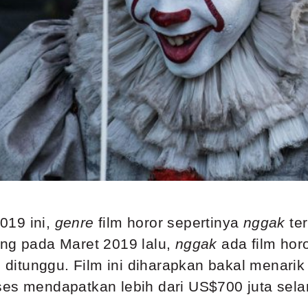
019 ini,
genre
film horor sepertinya
nggak
ter
ng pada Maret 2019 lalu,
nggak
ada film horo
u ditunggu. Film ini diharapkan bakal menari
ses mendapatkan lebih dari US$700 juta sel