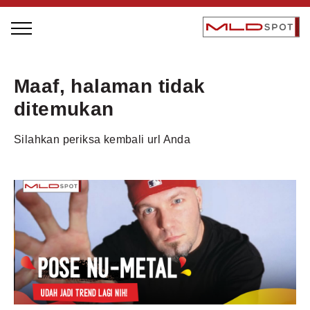
STAGE BUS JAZZ TOUR
Maaf, halaman tidak
LOCAL GREATNESS
ditemukan
INSPIRING PEOPLE
Silahkan periksa kembali url Anda
INSPIRING PRODUCTS
INSPIRING PLACES
INSPIRING COMMUNITIES
TRENDING
EVENTS
MLDPODCAST
VIDEOS