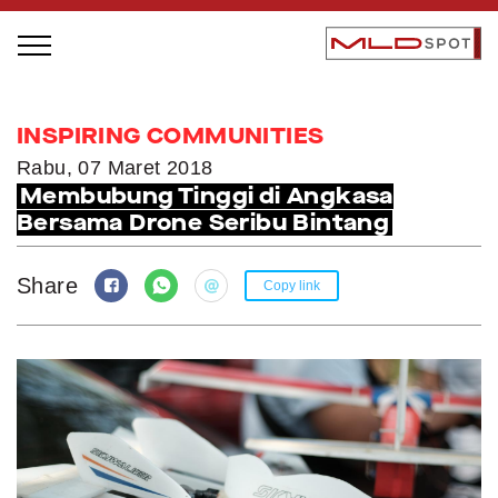
STAGE BUS JAZZ TOUR
INSPIRING COMMUNITIES
LOCAL GREATNESS
Rabu, 07 Maret 2018
Membubung Tinggi di Angkasa
INSPIRING PEOPLE
Bersama Drone Seribu Bintang
INSPIRING PRODUCTS
INSPIRING PLACES
Share
Copy link
INSPIRING COMMUNITIES
TRENDING
EVENTS
MLDPODCAST
VIDEOS