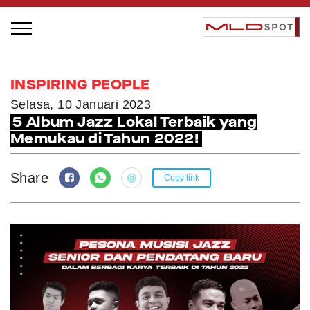
STAGE BUS JAZZ TOUR
INSPIRING PEOPLE
LOCAL GREATNESS
Selasa, 10 Januari 2023
5 Album Jazz Lokal Terbaik yang
INSPIRING PEOPLE
Memukau di Tahun 2022!
INSPIRING PRODUCTS
INSPIRING PLACES
Share
Copy link
INSPIRING COMMUNITIES
TRENDING
EVENTS
MLDPODCAST
VIDEOS