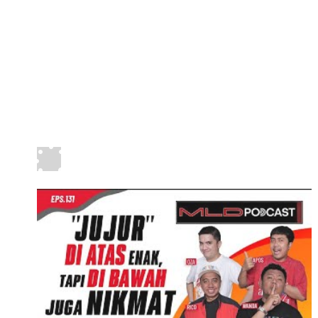
WANCOY: ⁠"PERINTIS ITU MULAI
DARI BAWAH!” RICO:
“ZHAAAM….” #MLDPODCAST #131