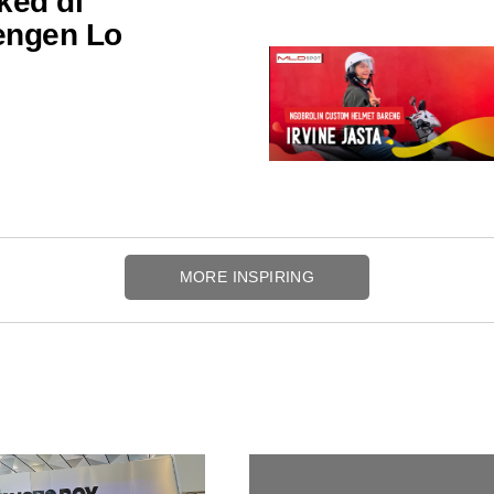
ked di
engen Lo
MORE INSPIRING