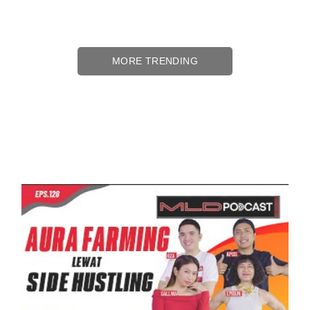
WHY YOU SHOULD BE A PERINTIS
IN YOUR HUSTLE JOURNEY? INI
YANG MEREKA PENGEN DENGER!
#MLDPODCAST #128
MORE PODCAST