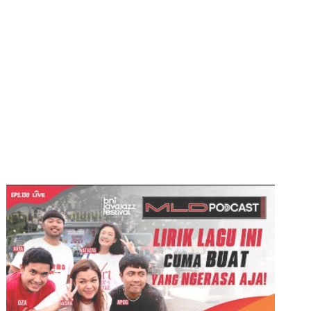
KODE KERAS PAKE LIRIK LAGU..
SO OBVS NJIR!
#MLDSPOTxBNIJJF2025
#MLDPODCAST #130