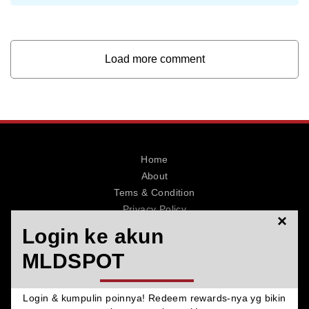
Load more comment
Home
About
Tems & Condition
Privacy Policy
×
Contact
Login ke akun
MLDSPOT
Login & kumpulin poinnya! Redeem rewards-nya yg bikin
© 2026 MLDSPOT. All Rights Reserved.