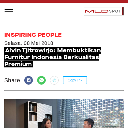
STAGE BUS JAZZ TOUR
INSPIRING PEOPLE
LOCAL GREATNESS
Selasa, 08 Mei 2018
Alvin Tjitrowirjo: Membuktikan
INSPIRING PEOPLE
Furnitur Indonesia Berkualitas
INSPIRING PRODUCTS
Premium
INSPIRING PLACES
INSPIRING COMMUNITIES
Share
Copy link
TRENDING
EVENTS
MLDPODCAST
VIDEOS