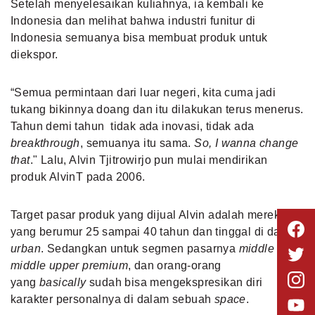
Setelah menyelesaikan kuliahnya, ia kembali ke
Indonesia dan melihat bahwa industri funitur di
Indonesia semuanya bisa membuat produk untuk
diekspor.
“Semua permintaan dari luar negeri, kita cuma jadi
tukang bikinnya doang dan itu dilakukan terus menerus.
Tahun demi tahun tidak ada inovasi, tidak ada
breakthrough
, semuanya itu sama.
So, I wanna change
that
." Lalu, Alvin Tjitrowirjo pun mulai mendirikan
produk AlvinT pada 2006.
Target pasar produk yang dijual Alvin adalah mereka
yang berumur 25 sampai 40 tahun dan tinggal di daerah
urban
. Sedangkan untuk segmen pasarnya
middle up,
middle upper premium
, dan orang-orang
yang
basic
al
ly
sudah bisa mengekspresikan diri
karakter personalnya di dalam sebuah
space
.