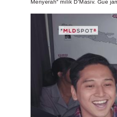
Menyerah” milik D’Masiv. Gue ja