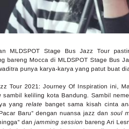
anan MLDSPOT Stage Bus Jazz Tour past
g bareng Mocca di MLDSPOT Stage Bus Jazz
aditra punya karya-karya yang patut buat di
Tour 2021: Journey Of Inspiration ini, Ma
g
sambil keliling kota Bandung. Sambil nem
nya yang
relate
banget sama kisah cinta a
Pacar Baru” dengan nuansa jazz dan
soul m
rhingga” dan
jamming session
bareng Ari Les