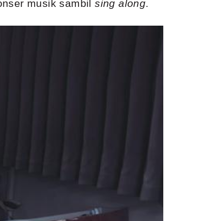
konser musik sambil
sing along
.