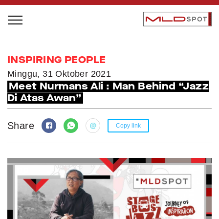
STAGE BUS JAZZ TOUR
INSPIRING PEOPLE
LOCAL GREATNESS
Minggu, 31 Oktober 2021
Meet Nurmans Ali : Man Behind “Jazz
INSPIRING PEOPLE
Di Atas Awan”
INSPIRING PRODUCTS
INSPIRING PLACES
Share
Copy link
INSPIRING COMMUNITIES
TRENDING
EVENTS
MLDPODCAST
VIDEOS