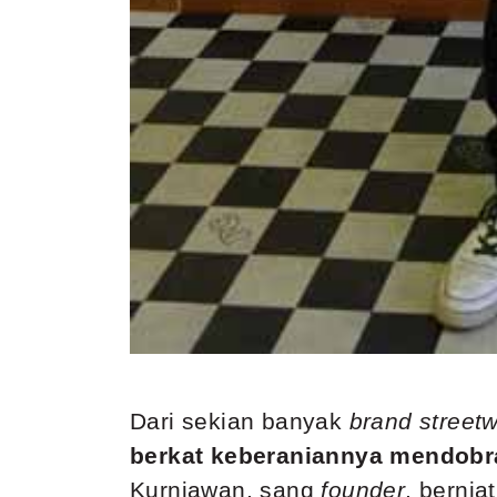
Dari sekian banyak
brand street
berkat keberaniannya mendobra
Kurniawan, sang
founder
, bernia