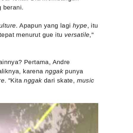
 berani.
ulture
. Apapun yang lagi
hype
, itu
 tepat menurut gue itu
versatile
,"
ainnya? Pertama, Andre
aliknya, karena
nggak
punya
re
. "Kita
nggak
dari skate,
music