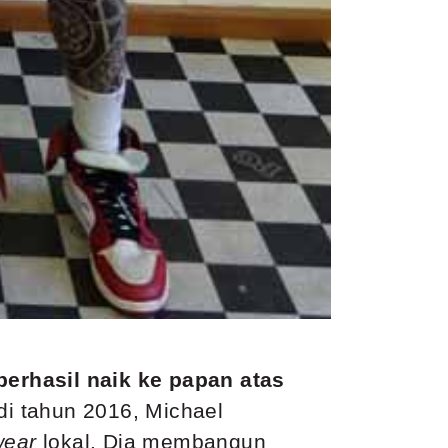
berhasil naik ke papan atas
 di tahun 2016, Michael
wear
lokal. Dia membangun