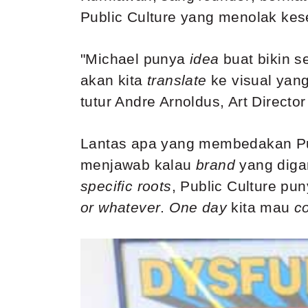
Public Culture yang menolak kes
"Michael punya
idea
buat bikin 
akan kita
translate
ke visual yang
tutur Andre Arnoldus, Art Director
Lantas apa yang membedakan Pu
menjawab kalau
brand
yang diga
specific roots
, Public Culture p
or whatever
.
One day
kita mau
co