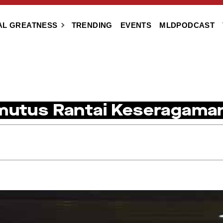
AL GREATNESS
TRENDING
EVENTS
MLDPODCAST
emutus Rantai Keseragama