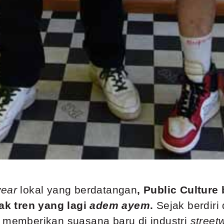
wear
lokal yang berdatangan
,
Public Culture 
k tren yang lagi
adem ayem
.
Sejak berdiri
t memberikan suasana baru di industri
street