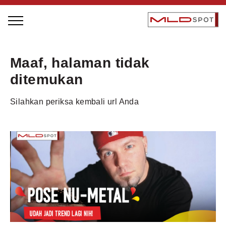
STAGE BUS JAZZ TOUR
Maaf, halaman tidak
LOCAL GREATNESS
ditemukan
INSPIRING PEOPLE
Silahkan periksa kembali url Anda
INSPIRING PRODUCTS
INSPIRING PLACES
INSPIRING COMMUNITIES
TRENDING
EVENTS
MLDPODCAST
VIDEOS