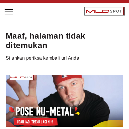
STAGE BUS JAZZ TOUR
Maaf, halaman tidak
LOCAL GREATNESS
ditemukan
INSPIRING PEOPLE
Silahkan periksa kembali url Anda
INSPIRING PRODUCTS
INSPIRING PLACES
INSPIRING COMMUNITIES
TRENDING
EVENTS
MLDPODCAST
VIDEOS