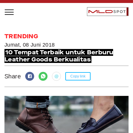
STAGE BUS JAZZ TOUR
TRENDING
LOCAL GREATNESS
Jumat, 08 Juni 2018
10 Tempat Terbaik untuk Berburu
INSPIRING PEOPLE
Leather Goods Berkualitas
INSPIRING PRODUCTS
INSPIRING PLACES
Share
Copy link
INSPIRING COMMUNITIES
TRENDING
EVENTS
MLDPODCAST
VIDEOS