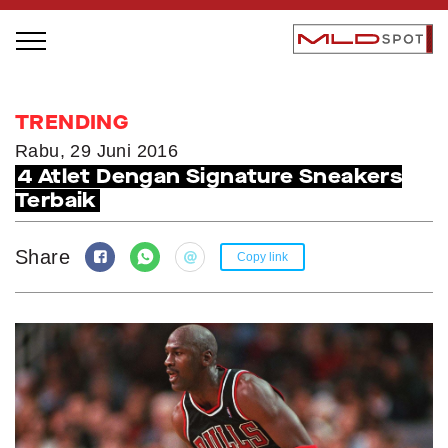
STAGE BUS JAZZ TOUR
TRENDING
LOCAL GREATNESS
Rabu, 29 Juni 2016
4 Atlet Dengan Signature Sneakers
INSPIRING PEOPLE
Terbaik
INSPIRING PRODUCTS
INSPIRING PLACES
Share
Copy link
INSPIRING COMMUNITIES
TRENDING
EVENTS
MLDPODCAST
VIDEOS