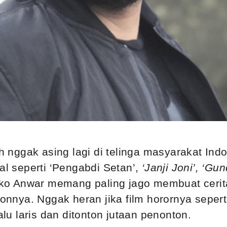
nggak asing lagi di telinga masyarakat Indon
al seperti ‘Pengabdi Setan’,
‘
Janji Joni
’
,
‘
Gun
oko Anwar memang paling jago membuat cerit
nya. Nggak heran jika film horornya sepert
u laris dan ditonton jutaan penonton.