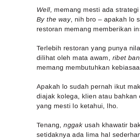
Well,
memang mesti ada strategi 
By the way
, nih bro – apakah lo
restoran memang memberikan inspi
Terlebih restoran yang punya nila
dilihat oleh mata awam,
ribet ba
memang membutuhkan kebiasaan a
Apakah lo sudah pernah ikut m
diajak kolega, klien atau bahka
yang mesti lo ketahui, lho.
Tenang,
nggak
usah khawatir ba
setidaknya ada lima hal sederha