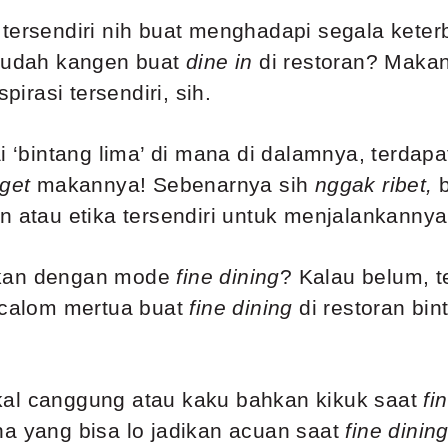
tersendiri nih buat menghadapi segala keter
 sudah kangen buat
dine in
di restoran? Maka
rasi tersendiri, sih.
i ‘bintang lima’ di mana di dalamnya, terdapa
nget
makannya! Sebenarnya sih
nggak ribet,
tau etika tersendiri untuk menjalankannya
akan dengan mode
fine dining
? Kalau belum, t
n calom mertua buat
fine dining
di restoran bin
kal canggung atau kaku bahkan kikuk saat
fi
na yang bisa lo jadikan acuan saat
fine dinin