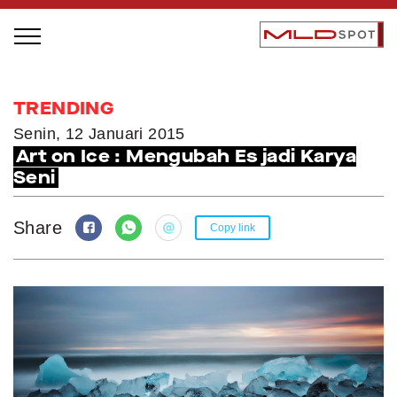
STAGE BUS JAZZ TOUR
TRENDING
LOCAL GREATNESS
Senin, 12 Januari 2015
Art on Ice : Mengubah Es jadi Karya
INSPIRING PEOPLE
Seni
INSPIRING PRODUCTS
INSPIRING PLACES
Share
Copy link
INSPIRING COMMUNITIES
TRENDING
EVENTS
MLDPODCAST
VIDEOS