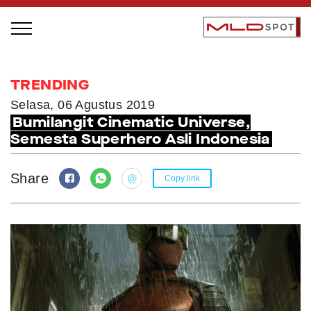
STAGE BUS JAZZ TOUR
TRENDING
LOCAL GREATNESS
Selasa, 06 Agustus 2019
Bumilangit Cinematic Universe,
INSPIRING PEOPLE
Semesta Superhero Asli Indonesia
INSPIRING PRODUCTS
INSPIRING PLACES
Share
Copy link
INSPIRING COMMUNITIES
TRENDING
EVENTS
MLDPODCAST
VIDEOS