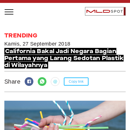
STAGE BUS JAZZ TOUR
TRENDING
LOCAL GREATNESS
Kamis, 27 September 2018
California Bakal Jadi Negara Bagian
INSPIRING PEOPLE
Pertama yang Larang Sedotan Plastik
INSPIRING PRODUCTS
di Wilayahnya
INSPIRING PLACES
INSPIRING COMMUNITIES
Share
Copy link
TRENDING
EVENTS
MLDPODCAST
VIDEOS