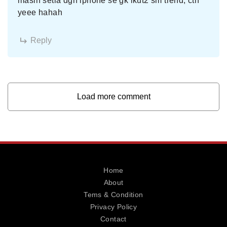
masih setia dgn iphone se gk ikut2 sm trend, cth
yeee hahah
Reply
Load more comment
Home
About
Tems & Condition
Privacy Policy
Contact