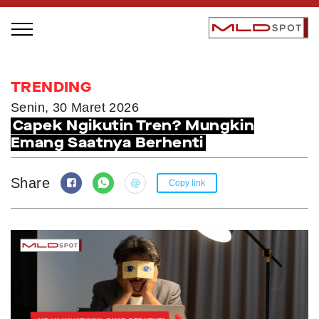
STAGE BUS JAZZ TOUR
TRENDING
LOCAL GREATNESS
Senin, 30 Maret 2026
Capek Ngikutin Tren? Mungkin
INSPIRING PEOPLE
Emang Saatnya Berhenti
INSPIRING PRODUCTS
INSPIRING PLACES
Share
Copy link
INSPIRING COMMUNITIES
TRENDING
EVENTS
MLDPODCAST
VIDEOS