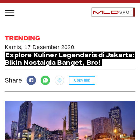
STAGE BUS JAZZ TOUR
TRENDING
LOCAL GREATNESS
Kamis, 17 Desember 2020
Explore Kuliner Legendaris di Jakarta:
INSPIRING PEOPLE
Bikin Nostalgia Banget, Bro!
INSPIRING PRODUCTS
INSPIRING PLACES
Share
Copy link
INSPIRING COMMUNITIES
TRENDING
EVENTS
MLDPODCAST
VIDEOS