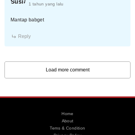
1 tahun yang lalu
Mantap babget
Reply
Load more comment
Home
About
Tems & Condition