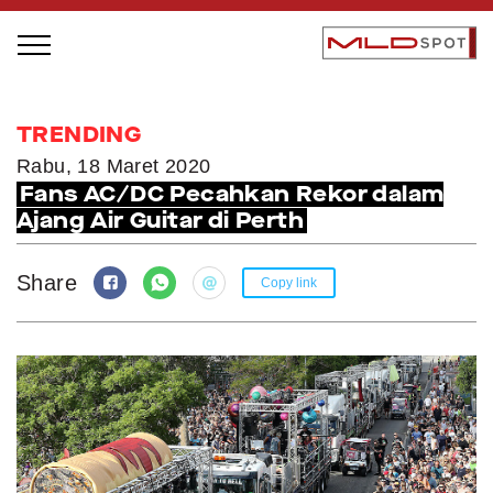
STAGE BUS JAZZ TOUR
TRENDING
LOCAL GREATNESS
Rabu, 18 Maret 2020
Fans AC/DC Pecahkan Rekor dalam
INSPIRING PEOPLE
Ajang Air Guitar di Perth
INSPIRING PRODUCTS
INSPIRING PLACES
Share
Copy link
INSPIRING COMMUNITIES
TRENDING
EVENTS
MLDPODCAST
VIDEOS