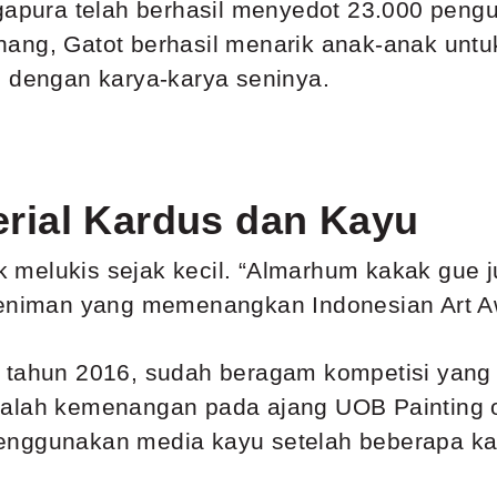
ngapura telah berhasil menyedot 23.000 pen
ang, Gatot berhasil menarik anak-anak untu
g dengan karya-karya seninya.
rial Kardus dan Kayu
ik melukis sejak kecil. “Almarhum kakak gue j
seniman yang memenangkan Indonesian Art Aw
 tahun 2016, sudah beragam kompetisi yang d
dalah kemenangan pada ajang UOB Painting o
enggunakan media kayu setelah beberapa kal