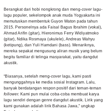
Berangkat dari hobi nongkrong dan meng-
cover
lagu-
lagu populer, sekelompok anak muda Yogyakarta ini
memutuskan membentuk Guyon Waton pada tahun
2015. Personelnya ada Faisal Bagus Ibrahim (vokal),
Ahmad Arifin (gitar), Hieronimus Ferry Widiyatmoko
(gitar), Ndika Rosmaya (ukulele), Andreas Wahyu
(ketipung), dan Yuli Hamdani (bass). Menariknya,
mereka sepakat mengusung aliran musik yang belum
begitu familiar di telinga masyarakat, yaitu
dangdut
akustik
.
“Biasanya, setelah meng-
cover
lagu, kami pasti
mengunggahnya ke media sosial Instagram. Lalu,
banyak berdatangan respon positif dari teman-teman
follower.
Kami pun mulai coba-coba membuat karya
lagu sendiri dengan genre dangdut akustik. Lirik yang
kami gunakan adalah lirik Bahasa Jawa,” ungkap