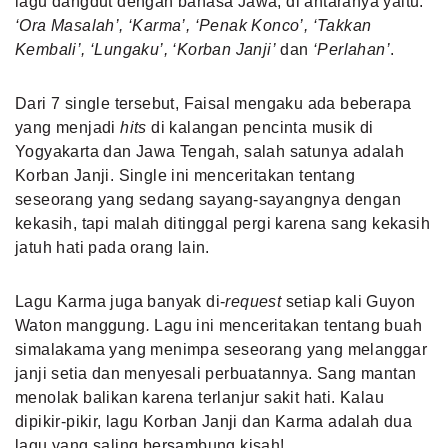
lagu dangdut dengan bahasa Jawa, di antaranya yaitu:
‘Ora Masalah’, ‘Karma’, ‘Penak Konco’, ‘Takkan
Kembali’, ‘Lungaku’, ‘Korban Janji’
dan
‘Perlahan’
.
Dari 7 single tersebut, Faisal mengaku ada beberapa
yang menjadi
hits
di kalangan pencinta musik di
Yogyakarta dan Jawa Tengah, salah satunya adalah
Korban Janji. Single ini menceritakan tentang
seseorang yang sedang sayang-sayangnya dengan
kekasih, tapi malah ditinggal pergi karena sang kekasih
jatuh hati pada orang lain.
Lagu Karma juga banyak di-
request
setiap kali Guyon
Waton manggung
.
Lagu ini menceritakan tentang buah
simalakama yang menimpa seseorang yang melanggar
janji setia dan menyesali perbuatannya. Sang mantan
menolak balikan karena
terlanjur sakit hati
. Kalau
dipikir-pikir, lagu Korban Janji dan Karma adalah dua
lagu yang saling bersambung kisah!