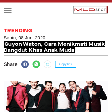
STAGE BUS JAZZ TOUR
TRENDING
LOCAL GREATNESS
Senin, 08 Juni 2020
Guyon Waton, Cara Menikmati Musik
INSPIRING PEOPLE
Dangdut Khas Anak Muda
INSPIRING PRODUCTS
INSPIRING PLACES
Share
Copy link
INSPIRING COMMUNITIES
TRENDING
EVENTS
MLDPODCAST
VIDEOS