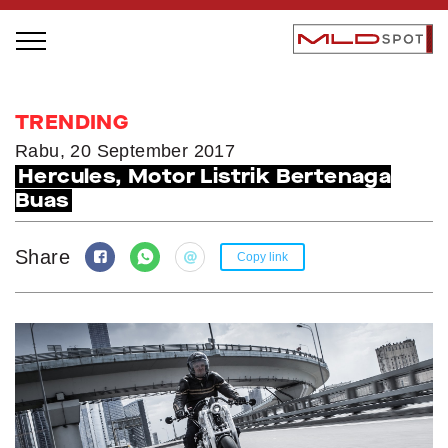
STAGE BUS JAZZ TOUR
TRENDING
LOCAL GREATNESS
Rabu, 20 September 2017
Hercules, Motor Listrik Bertenaga
INSPIRING PEOPLE
Buas
INSPIRING PRODUCTS
INSPIRING PLACES
Share
Copy link
INSPIRING COMMUNITIES
TRENDING
EVENTS
MLDPODCAST
VIDEOS