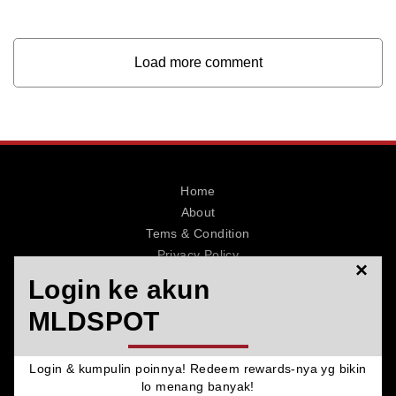
Load more comment
Home
About
Tems & Condition
Privacy Policy
×
Contact
Login ke akun
MLDSPOT
Login & kumpulin poinnya! Redeem rewards-nya yg bikin
© 2026 MLDSPOT. All Rights Reserved.
lo menang banyak!