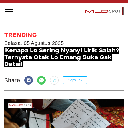
STAGE BUS JAZZ TOUR
TRENDING
LOCAL GREATNESS
Selasa, 05 Agustus 2025
Kenapa Lo Sering Nyanyi Lirik Salah?
INSPIRING PEOPLE
Ternyata Otak Lo Emang Suka Gak
INSPIRING PRODUCTS
Detail
INSPIRING PLACES
INSPIRING COMMUNITIES
Share
Copy link
TRENDING
EVENTS
MLDPODCAST
VIDEOS