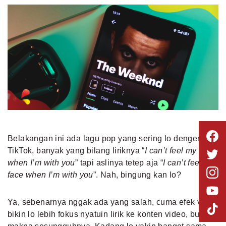
Belakangan ini ada lagu pop yang sering lo denger di
TikTok, banyak yang bilang liriknya “
I can’t feel my face
when I’m with you
” tapi aslinya tetep aja “
I can’t feel my
face when I’m with you
”. Nah, bingung kan lo?
Ya, sebenarnya nggak ada yang salah, cuma efek viral
bikin lo lebih fokus nyatuin lirik ke konten video, bukan