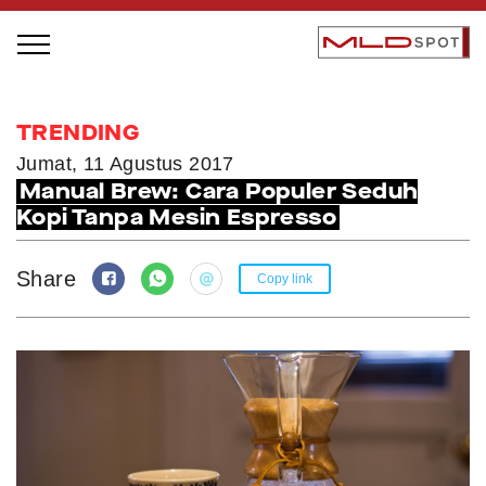
STAGE BUS JAZZ TOUR
TRENDING
LOCAL GREATNESS
Jumat, 11 Agustus 2017
Manual Brew: Cara Populer Seduh
INSPIRING PEOPLE
Kopi Tanpa Mesin Espresso
INSPIRING PRODUCTS
INSPIRING PLACES
Share
Copy link
INSPIRING COMMUNITIES
TRENDING
EVENTS
MLDPODCAST
VIDEOS