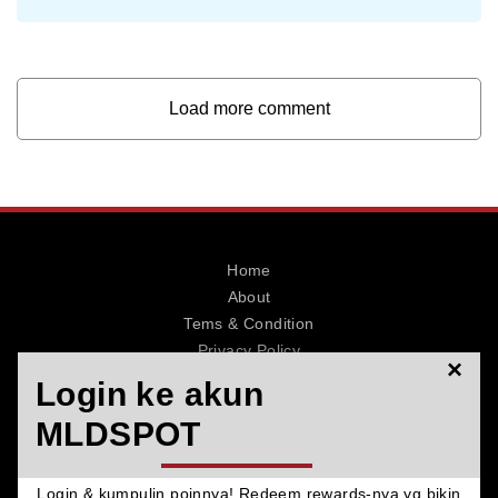
Load more comment
Home
About
Tems & Condition
Privacy Policy
×
Contact
Login ke akun
MLDSPOT
Login & kumpulin poinnya! Redeem rewards-nya yg bikin
© 2026 MLDSPOT. All Rights Reserved.