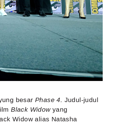
ayung besar
Phase 4.
Judul-judul
film
Black Widow
yang
lack Widow alias Natasha