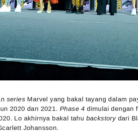
dan
series
Marvel yang bakal tayang dalam p
ahun 2020 dan 2021.
Phase 4
dimulai dengan 
020. Lo akhirnya bakal tahu
backstory
dari B
carlett Johansson.