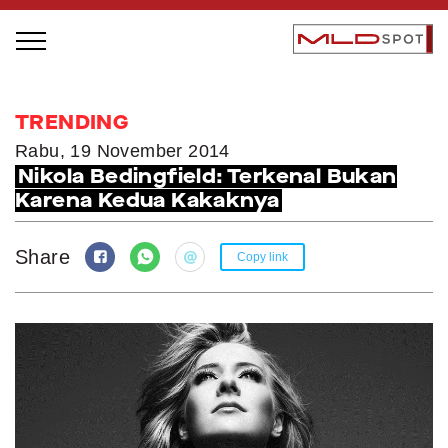
STAGE BUS JAZZ TOUR
TRENDING
LOCAL GREATNESS
Rabu, 19 November 2014
Nikola Bedingfield: Terkenal Bukan
INSPIRING PEOPLE
Karena Kedua Kakaknya
INSPIRING PRODUCTS
INSPIRING PLACES
Share
Copy link
INSPIRING COMMUNITIES
TRENDING
EVENTS
MLDPODCAST
VIDEOS