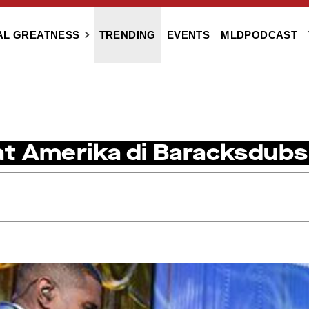
AL GREATNESS
TRENDING
EVENTS
MLDPODCAST
t Amerika di Baracksdubs