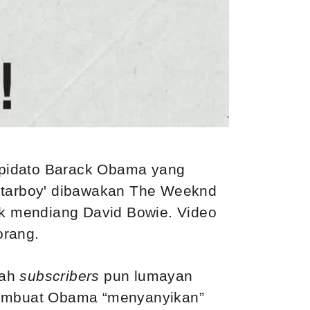
n pidato Barack Obama yang
'Starboy' dibawakan The Weeknd
tuk mendiang David Bowie. Video
orang.
lah
subscribers
pun lumayan
 membuat Obama “menyanyikan”