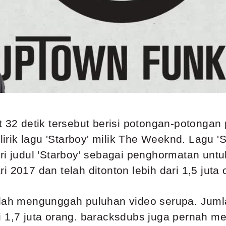
it 32 detik tersebut berisi potongan-potonga
rik lagu 'Starboy' milik The Weeknd. Lagu 
eri judul 'Starboy' sebagai penghormatan un
 2017 dan telah ditonton lebih dari 1,5 juta 
telah mengunggah puluhan video serupa. Jum
ri 1,7 juta orang. baracksdubs juga pernah