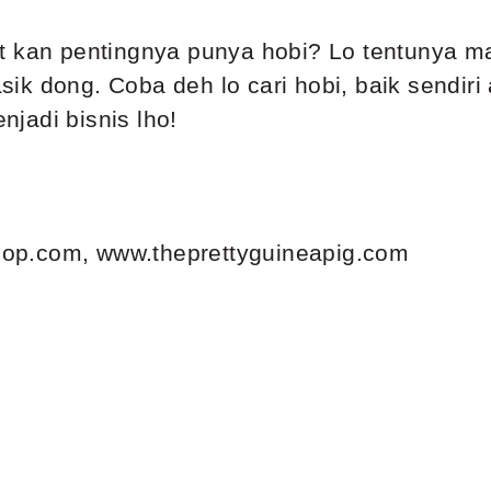
t kan pentingnya punya hobi? Lo tentunya ma
ik dong. Coba deh lo cari hobi, baik sendiri
jadi bisnis lho
!
oop.com
,
www.theprettyguineapig.com