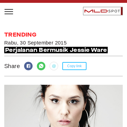
STAGE BUS JAZZ TOUR
TRENDING
LOCAL GREATNESS
Rabu, 30 September 2015
Perjalanan Bermusik Jessie Ware
INSPIRING PEOPLE
INSPIRING PRODUCTS
Share
Copy link
INSPIRING PLACES
INSPIRING COMMUNITIES
TRENDING
EVENTS
MLDPODCAST
VIDEOS