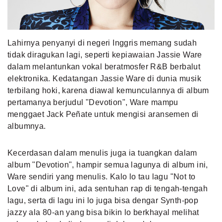
MLDPOINTS
Lahirnya penyanyi di negeri Inggris memang sudah
SEARCH
tidak diragukan lagi, seperti kepiawaian Jassie Ware
dalam melantunkan vokal beratmosfer R&B berbalut
elektronika. Kedatangan Jassie Ware di dunia musik
terbilang hoki, karena diawal kemunculannya di album
pertamanya berjudul "Devotion", Ware mampu
menggaet Jack Peñate untuk mengisi aransemen di
albumnya.
Kecerdasan dalam menulis juga ia tuangkan dalam
album "Devotion", hampir semua lagunya di album ini,
Ware sendiri yang menulis. Kalo lo tau lagu "Not to
Love" di album ini, ada sentuhan rap di tengah-tengah
lagu, serta di lagu ini lo juga bisa dengar Synth-pop
jazzy ala 80-an yang bisa bikin lo berkhayal melihat