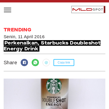
STAGE BUS JAZZ TOUR
TRENDING
LOCAL GREATNESS
Senin, 11 April 2016
Perkenalkan, Starbucks Doubleshot
INSPIRING PEOPLE
Energy Drink
INSPIRING PRODUCTS
INSPIRING PLACES
Share
Copy link
INSPIRING COMMUNITIES
TRENDING
EVENTS
MLDPODCAST
VIDEOS