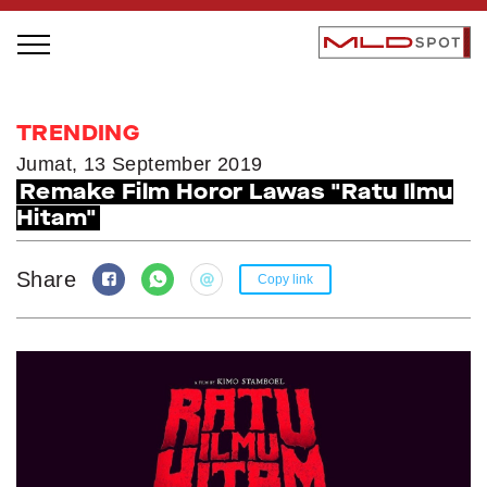
STAGE BUS JAZZ TOUR
TRENDING
LOCAL GREATNESS
Jumat, 13 September 2019
Remake Film Horor Lawas "Ratu Ilmu
INSPIRING PEOPLE
Hitam"
INSPIRING PRODUCTS
INSPIRING PLACES
Share
Copy link
INSPIRING COMMUNITIES
TRENDING
EVENTS
MLDPODCAST
VIDEOS