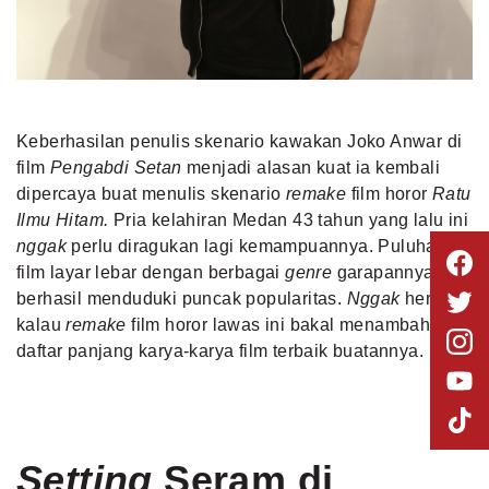
Keberhasilan penulis skenario kawakan
Joko Anwar
di
film
Pengabdi Setan
menjadi alasan kuat ia kembali
dipercaya buat menulis skenario
remake
film horor
Ratu
Ilmu Hitam.
Pria kelahiran Medan 43 tahun yang lalu ini
nggak
perlu diragukan lagi kemampuannya. Puluhan
film layar lebar dengan berbagai
genre
garapannya
berhasil menduduki puncak popularitas.
Nggak
heran
kalau
remake
film horor lawas ini bakal menambah
daftar panjang karya-karya film terbaik buatannya.
Setting
Seram di