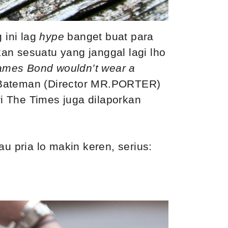
 ini lag
hype
banget buat para
kan sesuatu yang janggal lagi lho
James Bond wouldn’t wear a
by Bateman (Director MR.PORTER)
ri The Times juga dilaporkan
u pria lo makin keren, serius: