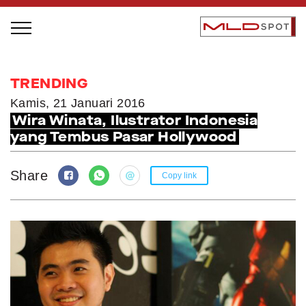
STAGE BUS JAZZ TOUR
TRENDING
LOCAL GREATNESS
Kamis, 21 Januari 2016
Wira Winata, Ilustrator Indonesia
INSPIRING PEOPLE
yang Tembus Pasar Hollywood
INSPIRING PRODUCTS
INSPIRING PLACES
Share
Copy link
INSPIRING COMMUNITIES
TRENDING
EVENTS
MLDPODCAST
VIDEOS